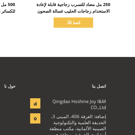
اظهر التفاصيل
250 مل مضاد للتسرب زجاجية قابلة لإعادة
500 م
الاستخدام زجاجات الحليب غسالة الصحون
آمنة واضحة مستدامة صديقة للبيئة
زجا
ﺎﺘﺼﻟ ﺍﻶﻧ
اتصل بنا
حول نا
Qingdao Hoshine Joy I&M
CO.,Ltd
إضافة: الغرفة 406، المبنى 3،
الحديقة العلمية والتكنولوجية
الصينية الألمانية، مكتب منطقة
أوشانوي الفرعية، منطقة جيمو،