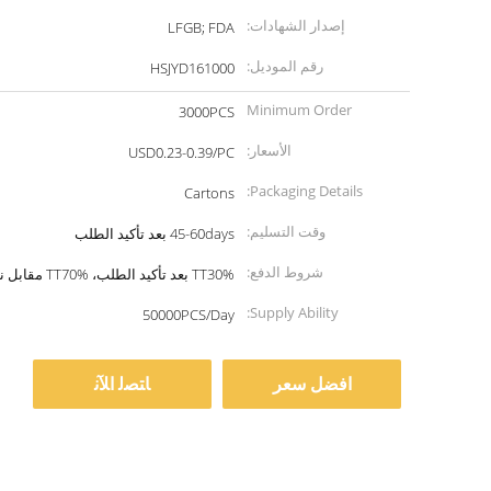
إصدار الشهادات:
LFGB; FDA
رقم الموديل:
HSJYD161000
Minimum Order
3000PCS
Quantity:
الأسعار:
USD0.23-0.39/PC
Packaging Details:
Cartons
وقت التسليم:
45-60days بعد تأكيد الطلب
شروط الدفع:
TT30% بعد تأكيد الطلب، TT70% مقابل نسخة B/L
Supply Ability:
50000PCS/Day
افضل سعر
ﺎﺘﺼﻟ ﺍﻶﻧ