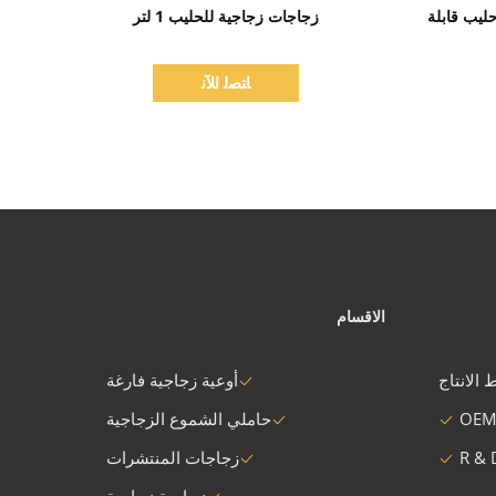
اظهر التفاصيل
حليب قابلة
زجاجات زجاجية للحليب 1 لتر
ﺎﺘﺼﻟ ﺍﻶﻧ
الاقسام
 الانتاج
أوعية زجاجية فارغة
OEM
حاملي الشموع الزجاجية
R & 
زجاجات المنتشرات