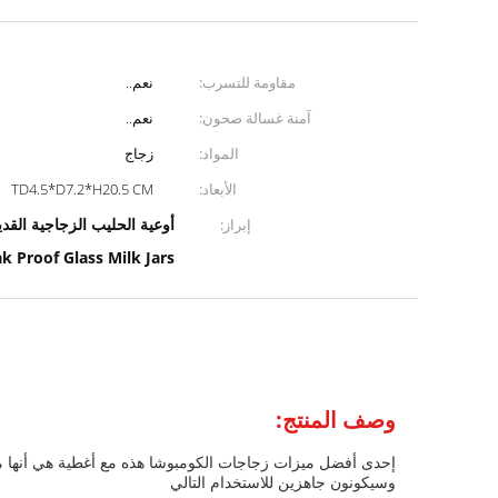
مقاومة للتسرب:
نعم..
آمنة غسالة صحون:
نعم..
المواد:
زجاج
الأبعاد:
TD4.5*D7.2*H20.5 CM
أوعية الحليب الزجاجية القديمة القابلة لإعادة الاستخدام,
إبراز:
k Proof Glass Milk Jars
وصف المنتج:
إحدى أفضل ميزات زجاجات الكومبوشا هذه مع أغطية هي أنها مض
وسيكونون جاهزين للاستخدام التالي