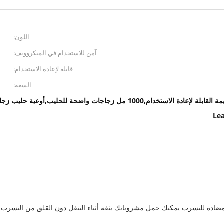
اللون:
آمن للاستخدام في الميكروويف:
قابلة لإعادة الاستخدام:
السعة:
1000 مل زجاجات واضحة للحليب,أوعية حليب زجاجية ضد التسرب
Lea
ادة للتسرب يمكنك حمل مشروباتك بثقة أثناء التنقل دون القلق من التسرب أو