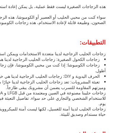
هذه الزجاجات الصغيرة ليست فقط عملية، بل يمكن إعادة استخد
سواء كنت من محبي الحليب أو العصير أو الكومبوشا، هذه الزجا
الصحون، وطبيعة قابلة لإعادة الاستخدام، هذه زجاجات الكوم
التطبيقات:
زجاجات الحليب الزجاجية لدينا متعددة الاستخدامات ويمكن استخ
زجاجات الكحول الصغيرة: زجاجات الحليب الزجاجية لدينا هي 
زجاجات الكومبوشا: إذا كنت من محبي الكومبوشا، فإن زجاجا
أطول.
الحرف اليدوية و DIY: زجاجات الحليب الزجاجية لدينا هي خيار رائع لمشاريع الفنون والحرف اليدوية. يمكنك استخدامها لإنشاء هدايا شخصية أو أجزاء مركزية أو حتى كأوعية.
تعبئة المشروبات: تعد زجاجات الحليب الزجاجية لدينا خيارًا
وميزتهم المقاومة للتسرب يضمن أن مشروبك يبقى طازجاً.
يوم.
زجاجات الحليب لدينا آمنة للغسيل، لكنها ليست آمنة للميكروويف
حياة مستدام وصديق للبيئة.