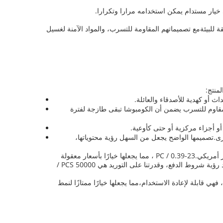
يار مستدام يمكن استخدامه مرارا وتكرارا.
للبيئةمع تصميماتهم المقاومة للتسرب، والمواد الآمنة لغسيل
منتج:
 أو كهدية للأصدقاء والعائلة.
لمقاوم للتسرب يضمن أن الكومبوشا تبقى طازجة لفترة
خرى.تصميمها الواضح يجعل من السهل رؤية محتوياتها،
زجاجات حليبنا مصنوعة في الصين ومعتمدة من قبل LFGB و FDA، مما يضمن أن تلبي أعلى معايير الجودة والسلامة.والسعر يتراوح من 0 دولار أمريكي.23-0.39 / PC ، مما يجعلها خيارًا بأسعار معقولة
للاستخدام الشخصي والتجاري على حد سواء. تفاصيل التعبئة في الكرتونات ، ومدة التسليم هي 30-45 يومًا بعد التأكيد.نحن نقبل TT و L / C عند رؤية شروط الدفع، وقدرتنا على التوريد هي 50000 PCS /
 قابلة لإعادة الاستخدام،مما يجعلها خيارًا ممتازًا لنمط