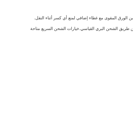
 الورق المقوى مع غطاء إضافي لمنع أي كسر أثناء النقل.
الزجاجية لدينا. عادة ما يتم معالجة الطلبات في غضون 1-2 أيام عمل وتتم شحنها عن طريق الشحن البري القياسي.خيارات الشحن السريع متاحة