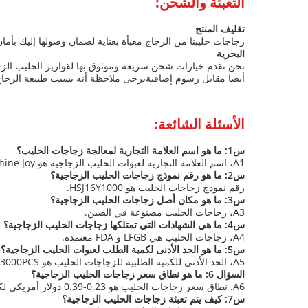
التعبئة والشحن:
تغليف المنتج
زجاجات حليبنا من الزجاج معبأة بعناية لضمان وصولها إليك ب
البحرية
أيضا مقابل رسوم إضافيةيرجى ملاحظة أنه بسبب طبيعة الزجاج ا
الأسئلة الشائعة:
س1: ما هو اسم العلامة التجارية لمعالجة زجاجات الحليب؟
A1، اسم العلامة التجارية لعبوات الحليب الزجاجية هو Hoshine Joy.
س2: ما هو رقم نموذج زجاجات الحليب الزجاجية؟
رقم نموذج زجاجات الحليب هو HSJ16Y1000.
س3: ما هو مكان أصل زجاجات الحليب الزجاجية؟
A3، زجاجات الحليب مصنوعة في الصين.
س4: ما هي الشهادات التي تمتلكها زجاجات الحليب الزجاجية؟
A4، زجاجات الحليب هي LFGB و FDA معتمدة.
س5: ما هو الحد الأدنى لكمية الطلب لعبوات الحليب الزجاجية؟
A5، الحد الأدنى للكمية الطلبية للزجاجات الحليب هو 3000PCS.
السؤال 6: ما هو نطاق سعر زجاجات الحليب الزجاجية؟
A6. نطاق سعر زجاجات الحليب هو 0.23-0.39 دولار أمريكي لكل قطعة.
س7: كيف يتم تعبئة زجاجات الحليب الزجاجية؟