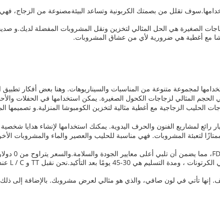
امها.سوف تقلل من بصمتك الكربونية وتساعد البيئةمصنوعة من الزجاج، فهي خ
جات الصغيرة هي الحل المثالي لتخزين ونقل المشروبات المفضلة لديك.و صديقة 
بوشا مع أغطية هي ضرورية لأي من عشاق المشروبات.
دامها لمجموعة متنوعة من المناسبات والسيناريوهات. وهنا بعض أفكار تطبيق ال
الحجم المثالي لزجاجات الكحول الصغيرة. يمكن استخدامها في الحفلات والأحداث
ت الحليب الزجاجية مع أغطية مثالية لتخزين الكومبوشا المنزلية.و تصميمها ا
 ممتازًا لتعبئة المشروبات. فهي مناسبة للحليب والعصير والماء والمشروبات الأ
. إنها تأتي في لون صافي، والذي هو مثالي لعرض مشروبك. بالإضافة إلى ذلك، فهي