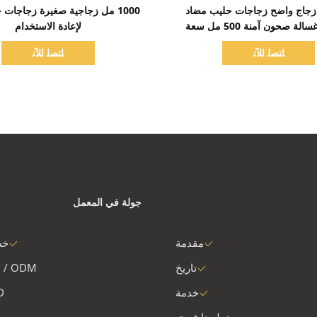
اظهر التفاصيل
اظهر التفاصيل
ل زجاج واضح زجاجات حليب مضاد
1000 مل زجاجية صغيرة زجاجات 
للكسائر غسالة صحون آمنة 500 مل سعة
لإعادة الاستخدام
جة قابلة لإعادة الاستخدام
ﺎﺘﺼﻟ ﺍﻶﻧ
ﺎﺘﺼﻟ ﺍﻶﻧ
جولة في المعمل
مقدمة
خط
تاريخ
 / ODM
خدمة
D