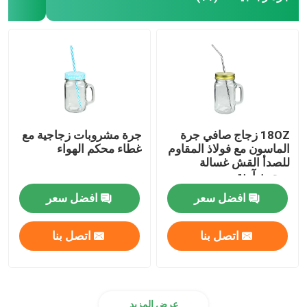
إبريق ماء زجاجي
إناء النبيذ الزجاجي
حاويات زجاجية لتخزين الغذاء
18OZ زجاج صافي جرة
جرة مشروبات زجاجية مع
الماسون مع فولاذ المقاوم
غطاء محكم الهواء
للصدأ القش غسالة
ديكور الزجاج
صحون آمنة
افضل سعر
افضل سعر
أوعية تجميل زجاجية
اتصل بنا
اتصل بنا
عرض المزيد