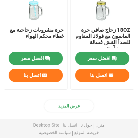
18OZ زجاج صافي جرة
جرة مشروبات زجاجية مع
الماسون مع فولاذ المقاوم
غطاء محكم الهواء
للصدأ القش غسالة
صحون آمنة
افضل سعر
افضل سعر
اتصل بنا
اتصل بنا
عرض المزيد
منزل
حول نا
اتصل بنا
Desktop Site
خريطة الموقع
سياسة الخصوصية