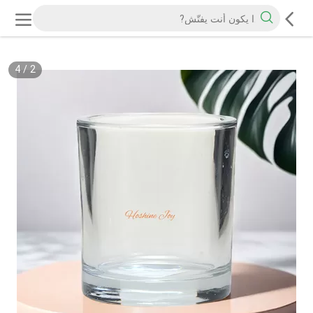
4
/
2