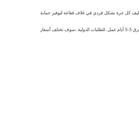
 أثناء الشحن.يتم تغليف كل جرة بشكل فردي في غلاف فقاعة لتوفير حماية
نحن نقدم شحنًا قياسيًا مجانيًا لجميع الطلبات المحلية داخل الولايات المتحدة. قد تختلف أوقات الشحن اعتمادًا على موقعك ، ولكن عادةً ما يستغرق 3-5 أيام عمل. للطلبات الدولية ،سوف تختلف أسعار