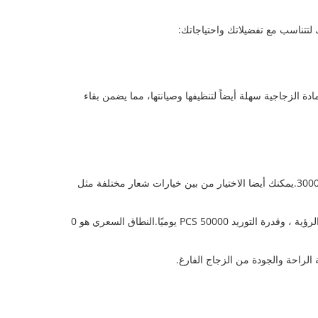
لتتناسب مع تفضيلاتك واحتياجاتك:
دة الزجاجية سهلة أيضاً لتنظيفها وصيانتها، مما يضمن بقاء
تتوفر أوعية الزجاج الفارغة HSJSW09200 بأحجام مختلفة لتتناسب مع احتياجاتك. كما أنها متوفرة بالجملة ، مع الحد الأدنى للكمية الطلبية 3000PCS.يمكنك أيضا الاختيار من بين خيارات شعار مختلفة مثل
يتم تعبئة أوعية الطعام الزجاجية الفارغة هذه في صناديق الكرتون ولها وقت تسليم 30-45 يومًا بعد التأكيد. تشمل شروط الدفع TT و L / C عند الرؤية ، وقدرة التوريد 50000 PCS يوميًا.النطاق السعري هو 0
لراحة والجودة من الزجاج الفارغ.