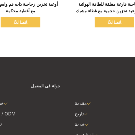
اظهر التفاصيل
اظهر التفاصيل
جية فارغة مغلقة للطاقة الهوائية
مع أغطية محكمة
ﺎﺘﺼﻟ ﺍﻶﻧ
ﺎﺘﺼﻟ ﺍﻶﻧ
جولة في المعمل
مقدمة
خط
تاريخ
 / ODM
خدمة
D
لدينا فريق