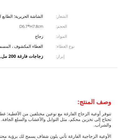
الشعار:
الشاشة الحريرية؛ الطابع ا
الحجم:
D6.7*H7.8cm
المواد:
زجاج
نوع الغطاء:
الغطاء المكشوف ، المسما
زجاجات فارغة 200 مل,أغطية محكمة الغطاء الزجاجي الفارغ,جرارات زجاجية خالية صافية
إبراز:
وصف المنتج:
تتوفر أوعية الزجاج الفارغة مع نوعين مختلفين من الأغطية: غ
تحتاج إلى تخزين محكم، مثل التوابل والأعشاب والسلع الجافة. ت
والشراب.
الأوعية الزجاجية الفارغة تأتي بلون شفاف يسمح لك برؤية م