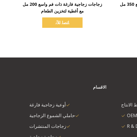
اظهر التفاصيل
أوعية تخزين زجاجية ذات فم واسع 350 مل
زجاجات زجاجية فارغة ذات فم واسع 200 مل
مع أغطية لتخزين الطعام
ﺎﺘﺼﻟ ﺍﻶﻧ
الاقسام
 الانتاج
أوعية زجاجية فارغة
OEM
حاملي الشموع الزجاجية
R & 
زجاجات المنتشرات
زجاجية زجاجية