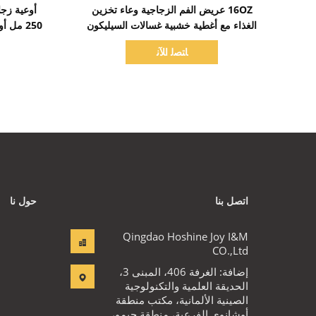
اظهر التفاصيل
16OZ عريض الفم الزجاجية وعاء تخزين
أوعية زجا
الغذاء مع أغطية خشبية غسالات السيليكون
250 مل أوعية تخزين حجمية مع غطاء مشبك
ﺎﺘﺼﻟ ﺍﻶﻧ
اتصل بنا
حول نا
Qingdao Hoshine Joy I&M
CO.,Ltd
إضافة: الغرفة 406، المبنى 3،
الحديقة العلمية والتكنولوجية
الصينية الألمانية، مكتب منطقة
أوشانوي الفرعية، منطقة جيمو،