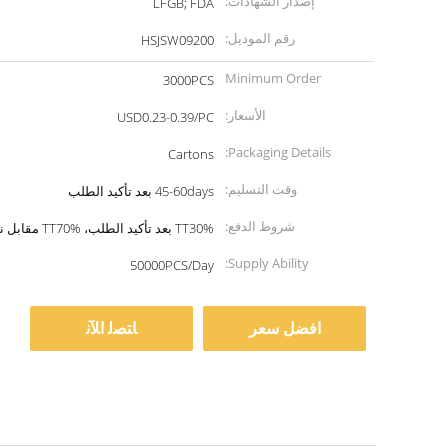
إصدار الشهادات:
LFGB; FDA
رقم الموديل:
HSJSW09200
Minimum Order
3000PCS
Quantity:
الأسعار:
USD0.23-0.39/PC
Packaging Details:
Cartons
وقت التسليم:
45-60days بعد تأكيد الطلب
شروط الدفع:
TT30% بعد تأكيد الطلب، TT70% مقابل نسخة B/L
Supply Ability:
50000PCS/Day
افضل سعر
ﺎﺘﺼﻟ ﺍﻶﻧ