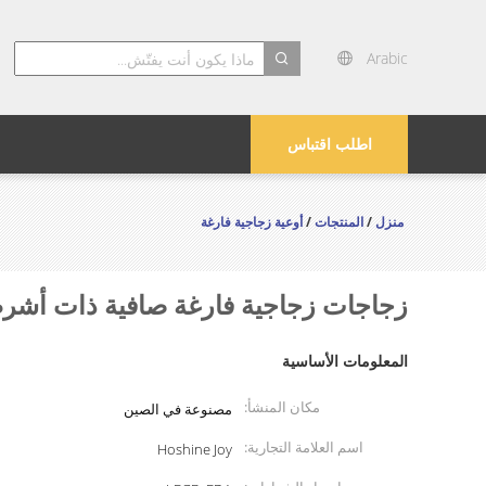
Arabic
search
اطلب اقتباس
منزل
/
المنتجات
/
أوعية زجاجية فارغة
زجاجات زجاجية فارغة صافية ذات أشرطة 200 مل مع أغطية محكمة ا
المعلومات الأساسية
مكان المنشأ:
مصنوعة في الصين
اسم العلامة التجارية:
Hoshine Joy