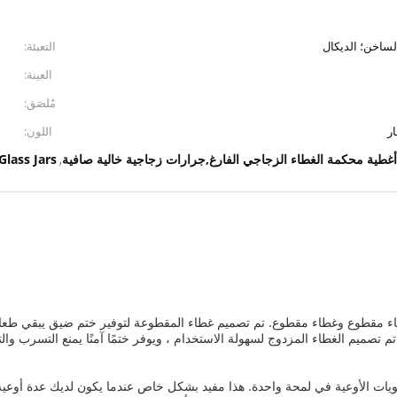
لساخن؛ الديكال
التعبئة:
العينة:
مُلصَق:
ر
اللون:
Glass Jars
,
طاء مقطوع وغطاء مقطوع. تم تصميم غطاء المقطوعة لتوفير ختم ضيق يبقي طعامك
م تصميم الغطاء المزدوج لسهولة الاستخدام ، ويوفر ختمًا آمنًا يمنع التسرب وا
حتويات الأوعية في لمحة واحدة. هذا مفيد بشكل خاص عندما يكون لديك عدة أ