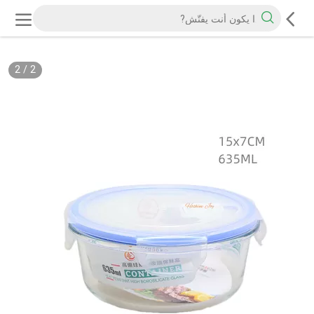
2
/
2