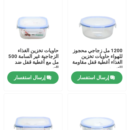
جولة في المصنع
مراقبة الجودة
1200 مل زجاجي محجوز
حاويات تخزين الغذاء
اتصل بنا
للهواء حاويات تخزين
الزجاجية غير السامة 500
الغذاء أغطية قفل مقاومة
مل مع أغطية قفل ضد
للتسرب
التسرب
اطلب اقتباس
إرسال استفسار
إرسال استفسار
أوعية زجاجية فارغة
حاملي الشموع الزجاجية
زجاجات المنتشرات