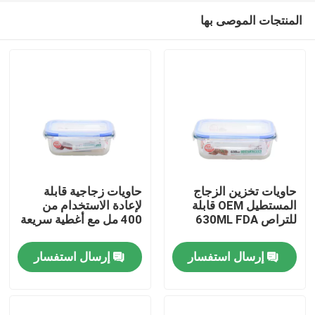
المنتجات الموصى بها
حاويات تخزين الزجاج
حاويات زجاجية قابلة
المستطيل OEM قابلة
لإعادة الاستخدام من
للتراص 630ML FDA
400 مل مع أغطية سريعة
المنزل
إرسال استفسار
إرسال استفسار
المنتجات
حولنا